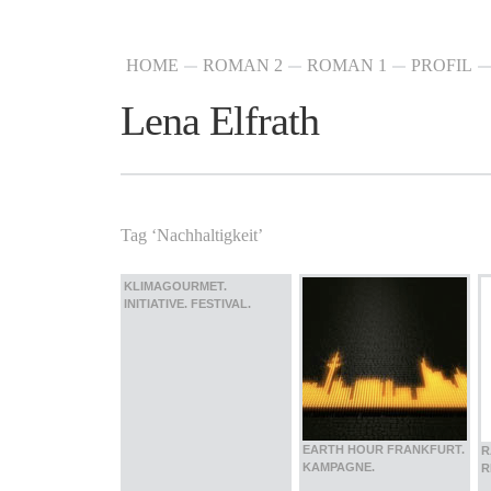
HOME
ROMAN 2
ROMAN 1
PROFIL
Lena Elfrath
Tag ‘Nachhaltigkeit’
KLIMAGOURMET.
INITIATIVE. FESTIVAL.
EARTH HOUR FRANKFURT.
R
KAMPAGNE.
R